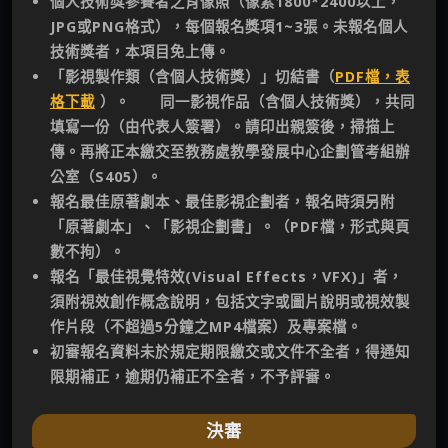
個人技術獎參賽者之肖像照（像素1800*2400以上，
JPG或PNG格式），每個報名獎項1~3張。未報名個人
技術獎者，本項目免上傳。
「影視製作類（含個人技術獎）」切結書（
PDF檔，表
格下載
）。 同一影視作品（含個人技術獎），共同
填寫一份（由代表人簽署）。請印出親簽後，掃描上
傳。再將正本繳交至教務處教學發展中心企劃管考組辦
公室（S405）。
報名最佳原著劇本、最佳影視企劃者，報名時須另附
「原著劇本」、「影視企劃書」。（PDF檔，形式與頁
數不拘）。
報名「最佳視覺特效(Visual Effects，VFX)」者，
須附視效創作概念說明，包括文字或圖片說明或視效製
作片段（不超過5分鐘之MP4檔案）及專案檔。
初審報名資料未於規定期限繳交或文件不全者，得通知
限期補正，逾期仍補正不全者，不予評審。
決審