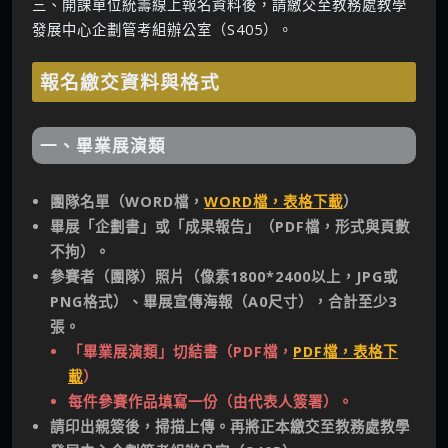
三、開課單位統籌線上報名資料後，請繳交至教務處教學
發展中心企劃管考組辦公室（S405）。
報名繳交資料與格式
一、畢業展演類
團隊名單（WORD檔，
WORD檔，表格下載
）
畢展「企劃書」或「成果報告」（PDF檔，形式與頁數
不拘）。
參賽者（團隊）照片（像素1800*2400以上，JPG或
PNG格式）、畢展宣傳海報（A0尺寸），合計至少3
張。
「畢業展演類」切結書（PDF檔，
PDF檔，表格下
載
）
每件參賽作品填寫一份（由代表人簽署）。
請印出親簽後，掃描上傳。再將正本繳交至教務處教學