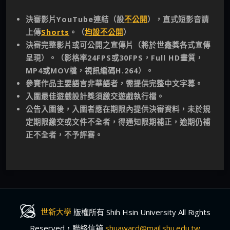
決審影片YouTube連結（設
不公開
），直式短影音請
上傳
Shorts
。
（
均設不公開
）
決審完整影片或可公開之宣傳片（將於世鑫獎各式宣傳
呈現）。（影格率24FPS或30FPS，Full HD畫質，
MP4或MOV檔，視訊編碼H.264）。
參賽作品主要語言非華語者，需提供完整中文字幕。
入圍最佳遊戲設計獎須繳交遊戲執行檔。
公告入圍後，入圍者應在期限內提供決審資料，未於規
定期限繳交或文件不全者，得通知限期補正，逾期仍補
正不全者，不予評審。
世新大學
版權所有 Shih Hsin University All Rights
Reserved，聯絡信箱
shuaward@mail.shu.edu.tw