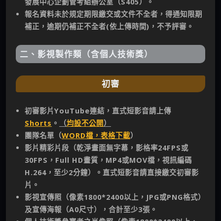
發展中心企劃管考組辦公室（S405）。
報名資料未於規定期限繳交或文件不全者，得通知限期
補正，逾期仍補正不全者(依上傳時間)，不予評審。
二、影視製作類（含個人技術獎）
初審
初審影片YouTube連結，直式短影音請上傳
Shorts
。
（
均設不公開
）
團隊名單（
WORD檔，表格下載
）
影片精彩片段（乾淨畫面無字幕，影格率24FPS或
30FPS，Full HD畫質，MP4或MOV檔，視訊編碼
H.264，至少2分鐘）。直式短影音請直接繳交初審影
片。
影視宣傳照（像素1800*2400以上，JPG或PNG格式）
及宣傳海報（A0尺寸），合計至少3張。