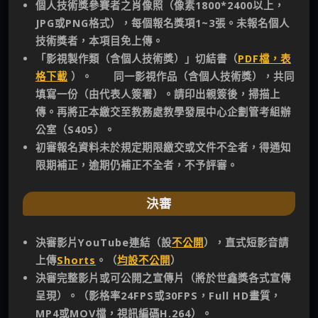
個人技術獎參賽者之肖像照（像素1800*2400以上，
JPG或PNG格式），每個報名獎項1~3張。未報名個人
技術獎者，本項目免上傳。
「影視製作類（含個人技術獎）」切結書（
PDF檔，表
格下載
）。 同一影視作品（含個人技術獎），共同
填寫一份（由代表人簽署）。請印出親簽後，掃描上
傳。再將正本繳交至教務處教學發展中心企劃管考組辦
公室（S405）。
初審報名資料未於規定期限繳交或文件不全者，得通知
限期補正，逾期仍補正不全者，不予評審。
決審
決審影片YouTube連結（設
不公開
），直式短影音請
上傳
Shorts
。
（
均設不公開
）
決審完整影片或可公開之宣傳片（將於世鑫獎各式宣傳
呈現）。（影格率24FPS或30FPS，Full HD畫質，
MP4或MOV檔，視訊編碼H.264）。