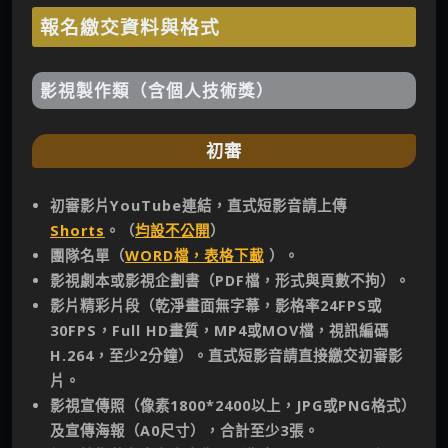
報名繳交資料與格式
影視製作類（含個人技術獎）
初審
初審影片YouTube連結，直式短影音請上傳
Shorts
。
（
均設不公開
）
團隊名單（
WORD檔，表格下載
）。
影視劇本或影視企劃書（PDF檔，形式與頁數不拘）。
影片精彩片段（乾淨畫面無字幕，影格率24FPS或
30FPS，Full HD畫質，MP4或MOV檔，視訊編碼
H.264，至少2分鐘）。直式短影音請直接繳交初審影
片。
影視宣傳照（像素1800*2400以上，JPG或PNG格式）
及宣傳海報（A0尺寸），合計至少3張。