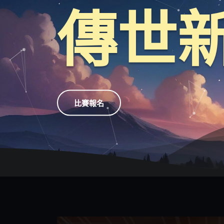
傳世
比賽報名