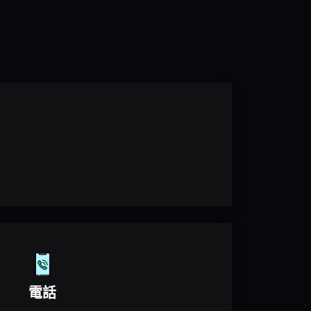
爐
影
視、
畢
展
與
USR
作
品
展
現
跨
域
實
力
電話