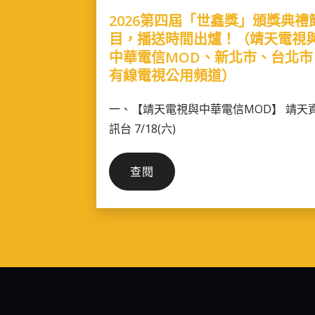
2026第四屆「世鑫獎」頒獎典禮
目，播送時間出爐！（靖天電視
中華電信MOD、新北市、台北市
有線電視公用頻道）
一、【靖天電視與中華電信MOD】 靖天
訊台 7/18(六)
2026
查閱
第
四
屆
「世
鑫
獎」
頒
獎