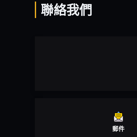
典
聯絡我們
禮
節
目，
播
送
時
間
出
爐！
（靖
天
電
視
與
中
華
電
郵件
信