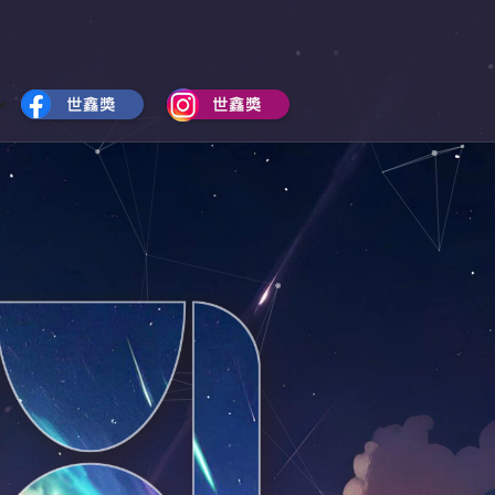
S
H
H
I
O
D
W
E
歷
歷
屆
屆
得
得
獎
獎
名
名
單
單
S
S
U
U
B
B
M
M
E
E
N
N
U
U