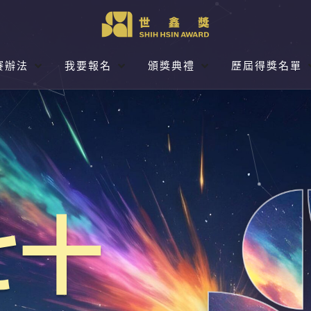
S
H
S
H
S
H
賽辦法
我要報名
頒獎典禮
歷屆得獎名單
H
I
H
I
H
I
O
D
O
D
O
D
W
E
W
E
W
E
競
競
我
我
頒
頒
賽
賽
要
要
獎
獎
辦
辦
報
報
典
典
法
法
名
名
禮
禮
S
S
S
S
S
S
U
U
U
U
U
U
B
B
B
B
B
B
M
M
M
M
M
M
E
E
E
E
E
E
七十
N
N
N
N
N
N
U
U
U
U
U
U