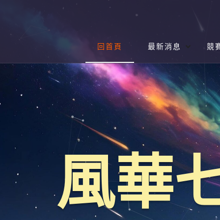
Skip
to
content
S
H
回首頁
最新消息
競
P
H
I
O
D
r
W
E
最
最
i
新
新
消
消
m
息
息
a
S
S
U
U
r
B
B
M
M
y
E
E
風華
N
N
M
U
U
e
n
u