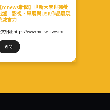
【mnews新聞】世新大學世鑫獎
出爐 影視、畢展與USR作品展現
跨域實力
文網址:https://www.mnews.tw/stor
【mnews
查閱
新
聞】
世
新
大
學
世
鑫
獎
出