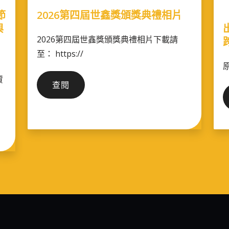
節
2026第四屆世鑫獎頒獎典禮相片
與
2026第四屆世鑫獎頒獎典禮相片下載請
至： https://
原
資
2026
查閱
第
四
屆
世
鑫
獎
頒
獎
典
禮
相